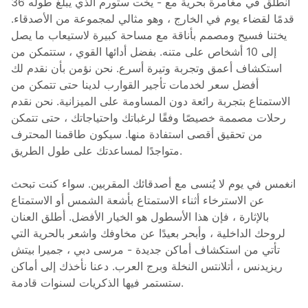
انطلق في مغامرة بحرية مع - يخت ستورم الذي يبلغ طوله 36
قدمًا لقضاء يوم في الخارج ، وهو مثالي لمجموعة من الأصدقاء.
يختنا فسيح ومصمم بأناقة مع مساحة كبيرة لاستيعاب ما يصل
إلى 10 أشخاص على متنه. بفضل أدائها القوي ، ستتمكن من
استكشاف أعمق وتجربة وتيرة أسرع. نحن نؤمن بأن نقدم لك
أفضل سعر لخدمات تأجير القوارب لدينا حتى تتمكن من
الاستمتاع بتجربة رائعة دون المساومة على الميزانية. نحن نقدم
رحلات مصممة خصيصًا وفقًا لرغباتك واحتياجاتك ، حتى تتمكن
من تحقيق أقصى استفادة منها. سيكون طاقمنا المحترف
متواجدًا لمساعدتك على طول الطريق.
انغمس في يوم لا يُنسى مع أصدقائك المقربين. سواء كنت تبحث
عن الاسترخاء أثناء الاستمتاع بأشعة الشمس أو الاستمتاع
بالإثارة ، فإن هذا الأسطول هو الخيار الأفضل. أطلق العنان
لروحك الداخلية ، وأبحر بعيدًا عن مخاوفك واشعر بالحرية التي
تأتي من استكشاف أماكن جديدة - مرسى دبي ، جميرا بيتش
ريزيدنس ، أتلانتس النخلة وبرج العرب. دعنا نأخذك إلى أماكن
ستستمر فيها الذكريات لسنوات قادمة.