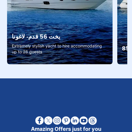
يخت 56 قدم- لاغونا
Extremely stylish yacht to hire accommodating
85 
up to 28 guests
Amazing Offers just for you