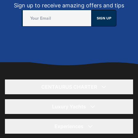
Sign up to receive amazing offers and tips
SIGN UP
CENTAURUS CHARTER
Home
About
Luxury Yachts
Yacht Rentals
يخت 56 قدم- لاغونا
Offers
85 Ft Yacht - Kronos
Experiences
Summer Offers
36 Ft Yacht - Storm
Yacht Wedding Trips