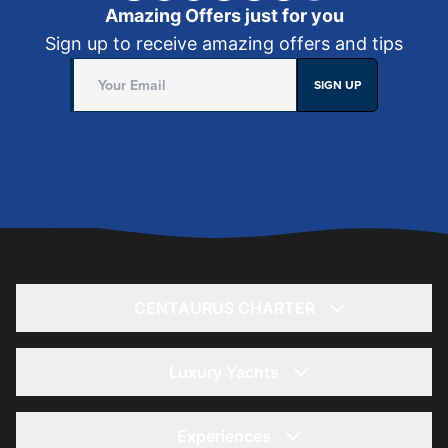
Amazing Offers just for you
Sign up to receive amazing offers and tips
SIGN UP
CENTAURUS CHARTER
Home
About
Luxury Yachts
Yacht Rentals
56-футовая яхта – Lagoona (Лагуна)
Offers
85 Ft Yacht - Kronos
Experiences